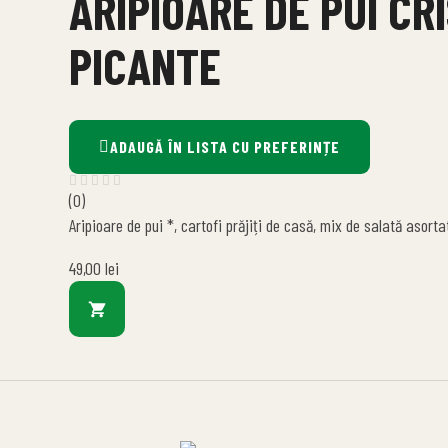
ARIPIOARE DE PUI CR
PICANTE
ADAUGĂ ÎN LISTA CU PREFERINȚE
(0)
Aripioare de pui *, cartofi prăjiți de casă, mix de salată asort
49,00
lei