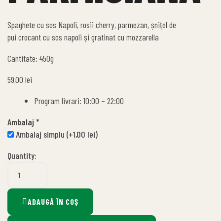
Spaghete cu sos Napoli, rosii cherry, parmezan, șnițel de
pui crocant cu sos napoli și gratinat cu mozzarella
Cantitate: 450g
59,00
lei
Program livrari: 10:00 – 22:00
Ambalaj
*
Ambalaj simplu
(+
1,00
lei
)
Quantity:
ADAUGĂ ÎN COȘ