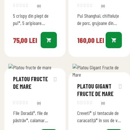
(0)
(0)
5 crispy din piept de
Pui Shanghai, chifteluțe
pui*, 5 aripioare
de porc, grujoane din
picante* de pui, cartofi
piept de pui, șnițel de
prăjiți de casă, salată
porc parizian, roșii
75,00
LEI
160,00
LEI
asortată și sos de…
cherry, telemea,
cașcaval, castraveți,
salată…
PLATOU FRUCTE
PLATOU GIGANT
DE MARE
FRUCTE DE MARE
(0)
(0)
File Doradă*, file de
Creveti* și tentacule de
păstrăv*, calamar
caracatiță* în sos de vin
pane*, creveți* și
alb, scoici* în sos Napoli,