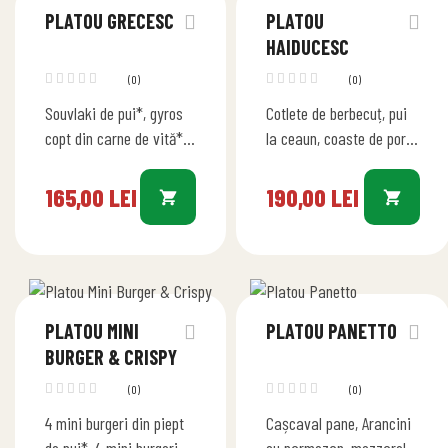
PLATOU GRECESC
PLATOU
HAIDUCESC
(0)
(0)
Souvlaki de pui*, gyros
Cotlete de berbecuț, pui
copt din carne de vită*,
la ceaun, coaste de porc
cotlet* de porc grilll,
bbq, ciolan afumat la
ceafă* de porc,
grill, cârnăciori
165,00
LEI
190,00
LEI
cârnăciori semi-afumați,
semiafumați, mititei,
aripioare* de…
cartofi wedges de…
PLATOU MINI
PLATOU PANETTO
BURGER & CRISPY
(0)
(0)
4 mini burgeri din piept
Cașcaval pane, Arancini