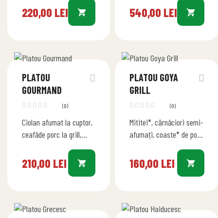
tentacule de caracatiță*
inele de calamar*
220,00
LEI
540,00
LEI
în sos de vin alb, scoici*
tempura , creveți*…
în sos…
PLATOU
PLATOU GOYA
GOURMAND
GRILL
(0)
(0)
Ciolan afumat la cuptor,
Mititei*, cârnăciori semi-
ceafăde porc la grill,
afumați, coaste* de porc
cotlet de porc la grill,
bbq, pulpă* de pui
coaste de porc bbq,
dezosată, aripioare* de
210,00
LEI
160,00
LEI
pulpă de pui…
pui bbq , ciolan la cuptor,
cartofi…