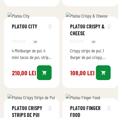
țărănească, ardei roșu,
pui, coastă de porc bbq,…
salam crud-uscat, ceapă
roșie, măsline, salată…
PLATOU CITY
PLATOU CRISPY &
CHEESE
(0)
(0)
4 Miniburger de pui, 4
Crispy strips de pui, 1
mini tacos de pui, strips
Burger de pui crispy,
de pui, cartofi prăjiți de
aripioare de pui BBQ,
casă, salată coleslow,
bulete de cașcaval,
210,00
LEI
108,00
LEI
sos Ceddar…
cartofi prăjiți de casă…
PLATOU CRISPY
PLATOU FINGER
STRIPS DE PUI
FOOD