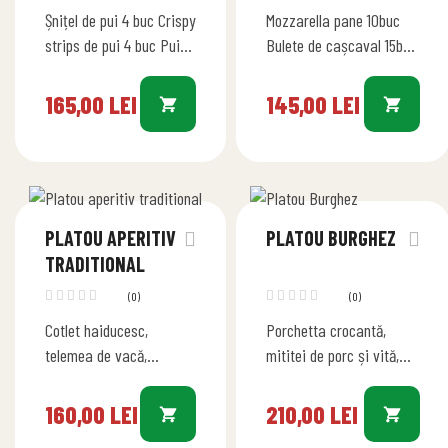
Șnițel de pui 4 buc Crispy
Mozzarella pane 10buc
strips de pui 4 buc Pui
Bulete de cașcaval 15buc
Shanghai 5 buc Pui
Pui Shanghai 5 buc
Crispy cu fulgi porumb…
Chifteluțe de porc 15 buc
165,00
LEI
145,00
LEI
Cartofi prăjiți 200g
Recomandat…
PLATOU APERITIV
PLATOU BURGHEZ
TRADITIONAL
(0)
(0)
Cotlet haiducesc,
Porchetta crocantă,
telemea de vacă,
mititei de porc și vită,
cașcaval, roșii,
cârnați proaspeți,
castraveți, șuncă
mușchi de vită
160,00
LEI
210,00
LEI
presată, șunculiță
măcelăresc, frigărui de