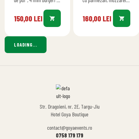
de pui*, 4 mini burgeri de
cu parmezan, mozzarella
vită*, crispy strips din
sticks, strips din piept de
piept de pui*, aripioare
pui, pui Shanghai,
150,00
LEI
160,00
LEI
de…
aripioare pui Crispy
picante, telemea, roșii…
LOADING...
Str. Dragoieni, nr. 2E, Targu-Jiu
Hotel Goya Boutique
contact@goyaevents.ro
0758 179 179