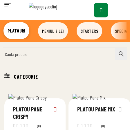
PLATOURI
MENIUL ZILEI
STARTERS
SPECIALI
PLATOU PANE
PLATOU PANE MIX
CRISPY
(0)
(0)