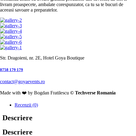
Garnituri
livram proaspecete, ambalate corespunzator, ca tu sa te bucuri de
Recomandat pentru 4-6 persoane
aceeasi savoare a preparatelor.
Desert
210,00
lei
Program livrari: 10:00 – 22:00
Ambalaj
*
Ambalaj platou
(+
5,00
lei
)
Str. Dragoieni, nr. 2E, Hotel Goya Boutique
Quantity:
0758 179 179
Adaugă în coș
Adaugă în lista cu preferințe
Categorie:
Platouri
contact@goyaevents.ro
Share:
Facebook
Twitter
Linkedin
Made with ❤️ by Bogdan Fratilescu
© Techverse Romania
Descriere
Additional information
Recenzii (0)
Descriere
Descriere