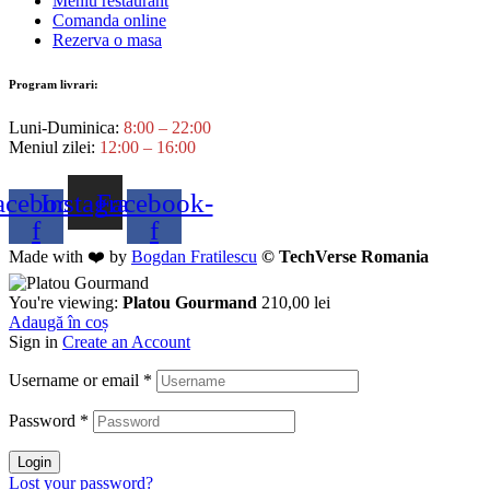
Meniu restaurant
Comanda online
Rezerva o masa
Program livrari:
Luni-Duminica:
8:00 – 22:00
Meniul zilei:
12:00 – 16:00
acebook-
Instagram
Facebook-
f
f
Made with ❤️ by
Bogdan Fratilescu
© TechVerse Romania
You're viewing:
Platou Gourmand
210,00
lei
Adaugă în coș
Sign in
Create an Account
Username or email
*
Password
*
Login
Lost your password?