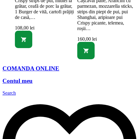
Crispy strips de pui, mititei la
Cașcaval pane, Arancini cu
grătar, ceafă de porc la grătar,
parmezan, mozzarella sticks,
1 Burger de vită, cartofi prăjiți
strips din piept de pui, pui
de casă,…
Shanghai, aripioare pui
Crispy picante, telemea,
108,00
lei
roșii…
160,00
lei
COMANDA ONLINE
Contul meu
Search