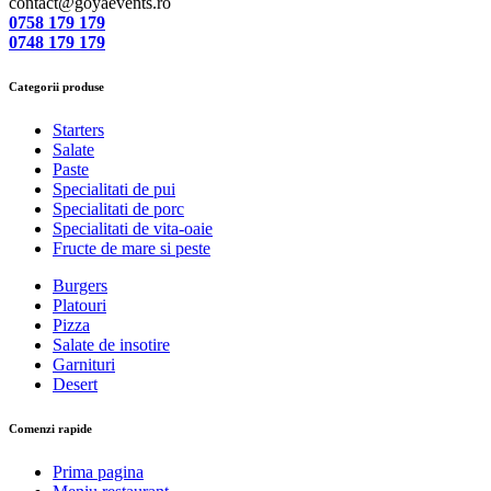
contact@goyaevents.ro
0758 179 179
0748 179 179
Categorii produse
Starters
Salate
Paste
Specialitati de pui
Specialitati de porc
Specialitati de vita-oaie
Fructe de mare si peste
Burgers
Platouri
Pizza
Salate de insotire
Garnituri
Desert
Comenzi rapide
Prima pagina