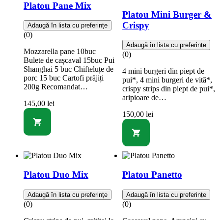
Platou Pane Mix
Platou Mini Burger &
Crispy
Adaugă în lista cu preferințe
(0)
Adaugă în lista cu preferințe
Mozzarella pane 10buc
(0)
Bulete de cașcaval 15buc Pui
Shanghai 5 buc Chifteluțe de
4 mini burgeri din piept de
porc 15 buc Cartofi prăjiți
pui*, 4 mini burgeri de vită*,
200g Recomandat…
crispy strips din piept de pui*,
aripioare de…
145,00
lei
150,00
lei
Platou Duo Mix
Platou Panetto
Adaugă în lista cu preferințe
Adaugă în lista cu preferințe
(0)
(0)