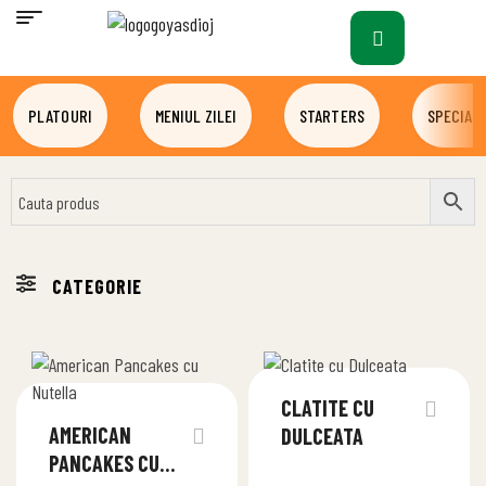
PLATOURI
MENIUL ZILEI
STARTERS
SPECIALI
CLATITE CU
AMERICAN
DULCEATA
PANCAKES CU