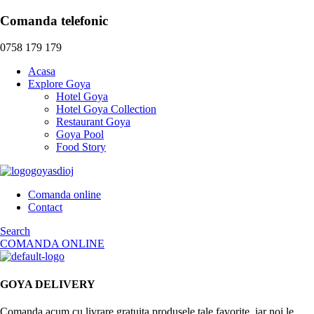
Menu
Comanda telefonic
0758 179 179
Platouri
Acasa
Explore Goya
Meniul zilei
Hotel Goya
Starters
Hotel Goya Collection
Restaurant Goya
Restaurant Goya
Specialitati din pui
Goya Pool
Cauta produs
Food Story
Specialitati din porc
×
Fructe de mare
Specialitati vita-oaie
Comanda online
Contact
Burgers
Afișez toate cele 2 rezultate
Search
Salate
Clear All
COMANDA ONLINE
Paste
Pizza
GOYA DELIVERY
Meniul Zilei
Meniul Zilei –
Salate de insotire
Weekend
Comanda acum cu livrare gratuita produsele tale favorite, iar noi le