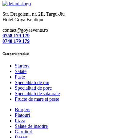
Str. Dragoieni, nr. 2E, Targu-Jiu
Hotel Goya Boutique
contact@goyaevents.ro
0758 179 179
0748 179 179
Categorii produse
Starters
Salate
Paste
Specialitati de pui
Specialitati de porc
Specialitati de vita-oaie
Fructe de mare si peste
Burgers
Platouri
Pizza
Salate de insotire
Garnituri
Desert