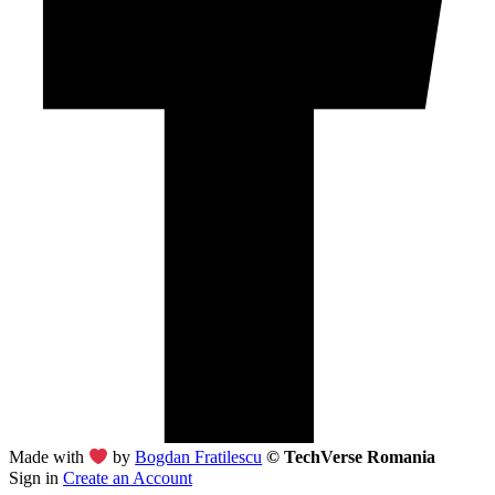
Made with
by
Bogdan Fratilescu
© TechVerse Romania
Sign in
Create an Account