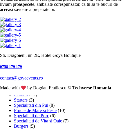
Garnituri
Adaugă în lista cu preferințe
livram proaspecete, ambalate corespunzator, ca tu sa te bucuri de
(0)
Adaugă în lista cu preferințe
aceeasi savoare a preparatelor.
Desert
(0)
Va rugam sa va configurati
meniul zilei inainte de a-l
Supa de pui • Snitel de
adauga in cos. Contine:
porc • Piure de cartofi • Salata
Ciorba – 450g Friptura –
de varza • Lipie de casa
120g…
29,00
lei
29,00
lei
Str. Dragoieni, nr. 2E, Hotel Goya Boutique
0758 179 179
Categorii
contact@goyaevents.ro
Made with
by Bogdan Fratilescu
© Techverse Romania
Meniul Zilei
(2)
Platouri
(19)
Starters
(3)
Specialitati din Pui
(8)
Fructe de Mare si Peste
(10)
Specialitati de Porc
(6)
Specialitati de Vita si Oaie
(7)
Burgers
(5)