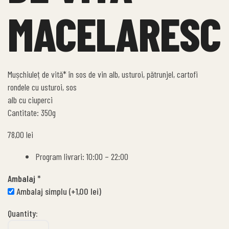
MACELARESC
Mușchiuleț de vită* în sos de vin alb, usturoi, pătrunjel, cartofi
rondele cu usturoi, sos
alb cu ciuperci
Cantitate: 350g
78,00
lei
Program livrari: 10:00 – 22:00
Ambalaj
*
Ambalaj simplu
(+
1,00
lei
)
Quantity: