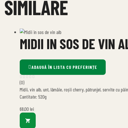
SIMILARE
MIDII IN SOS DE VIN A
ADAUGĂ ÎN LISTA CU PREFERINȚE
(0)
Midii, vin alb, unt, lămâie, roșii cherry, pătrunjel, servite cu pâ
Cantitate: 520g
68,00
lei