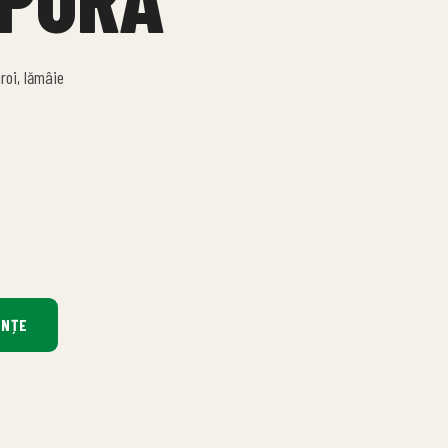
roi, lămâie
INȚE