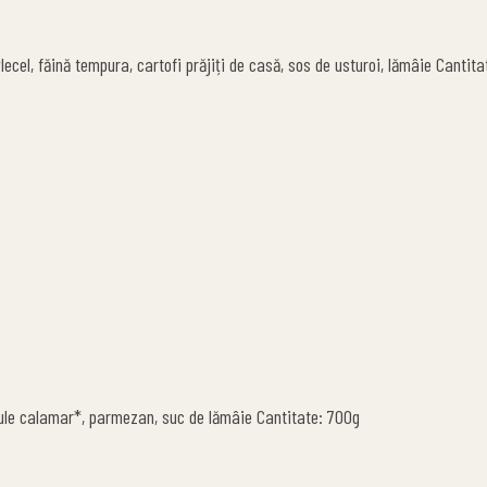
lecel, făină tempura, cartofi prăjiți de casă, sos de usturoi, lămâie Cantit
acule calamar*, parmezan, suc de lămâie Cantitate: 700g