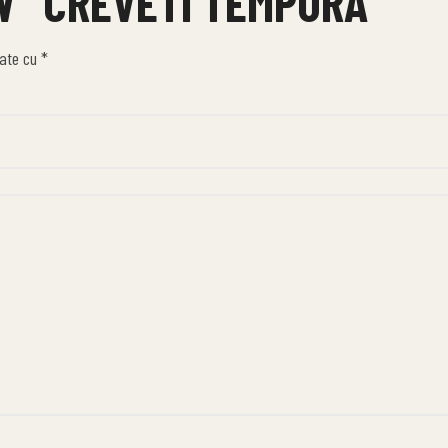
EW “CREVETI TEMPURA”
cate cu
*