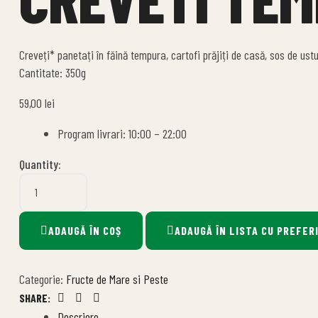
Creveți* panetați în făină tempura, cartofi prăjiți de casă, sos de ustu
Cantitate: 350g
59,00
lei
Program livrari: 10:00 – 22:00
Quantity:
ADAUGĂ ÎN COȘ
ADAUGĂ ÎN LISTA CU PREFER
Categorie:
Fructe de Mare si Peste
SHARE:
Facebook
Twitter
Linkedin
Descriere