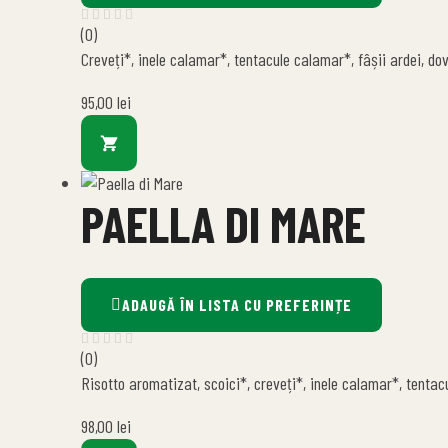
(0)
Creveți*, inele calamar*, tentacule calamar*, fâșii ardei, dov
95,00
lei
PAELLA DI MARE
ADAUGĂ ÎN LISTA CU PREFERINȚE
(0)
Risotto aromatizat, scoici*, creveți*, inele calamar*, tent
98,00
lei