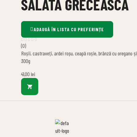
SALATA GRECEASCA
ADAUGĂ ÎN LISTA CU PREFERINȚE
(0)
Roșii, castraveți, ardei roșu, ceapă roșie, brânză cu oregano ș
300g
41,00
lei