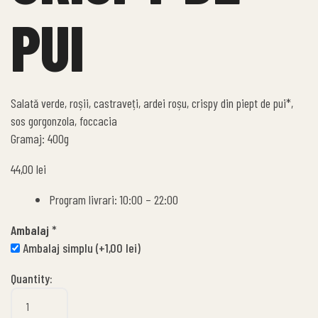
PUI
Salată verde, roșii, castraveți, ardei roșu, crispy din piept de pui*,
sos gorgonzola, foccacia
Gramaj: 400g
44,00
lei
Program livrari: 10:00 – 22:00
Ambalaj
*
Ambalaj simplu
(+
1,00
lei
)
Quantity: