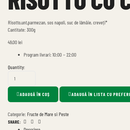
Risotto,unt,parmezan, sos napoli, suc de lămâie, creveți*
Cantitate: 300g
49,00
lei
Program livrari: 10:00 – 22:00
Quantity:
ADAUGĂ ÎN COȘ
ADAUGĂ ÎN LISTA CU PREFER
Categorie:
Fructe de Mare si Peste
SHARE:
Facebook
Twitter
Linkedin
Descriere