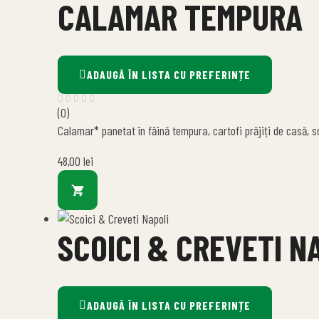
CALAMAR TEMPURA
ADAUGĂ ÎN LISTA CU PREFERINȚE
(0)
Calamar* panetat în făină tempura, cartofi prăjiți de casă, s
48,00
lei
SCOICI & CREVETI N
ADAUGĂ ÎN LISTA CU PREFERINȚE