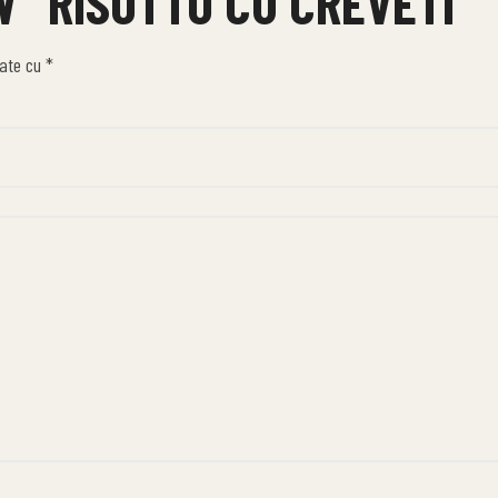
W “RISOTTO CU CREVETI”
cate cu
*