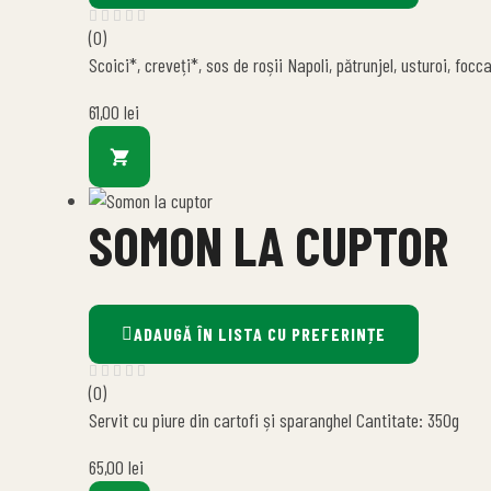
(0)
Scoici*, creveți*, sos de roșii Napoli, pătrunjel, usturoi, fo
61,00
lei
SOMON LA CUPTOR
ADAUGĂ ÎN LISTA CU PREFERINȚE
(0)
Servit cu piure din cartofi și sparanghel Cantitate: 350g
65,00
lei