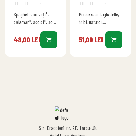
PORCINI
(0)
(0)
Spaghete, creveți*,
Penne sau Tagliatelle,
calamar*, scoici*, sos
hribi, usturoi,
Napoli, smântână
smântână, pătrunjel, vin
vegetală, lămâie,
alb, carne de vită
48,00
LEI
51,00
LEI
parmezan Cantitate:
Gramaj: 400g
450g
Str. Dragoieni, nr. 2E, Targu-Jiu
Hotel Goya Boutique