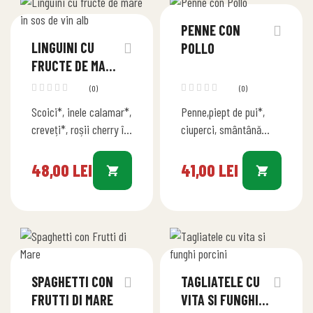
PENNE CON
LINGUINI CU
POLLO
FRUCTE DE MARE
IN SOS DE VIN
(0)
(0)
ALB
Scoici*, inele calamar*,
Penne,piept de pui*,
creveți*, roșii cherry în
ciuperci, smântână
sos de vin alb, unt,
vegetală,mozzarella
usturoi & lămâie
Cantitate: 400g
48,00
LEI
41,00
LEI
Cantitate: 450g
SPAGHETTI CON
TAGLIATELE CU
FRUTTI DI MARE
VITA SI FUNGHI