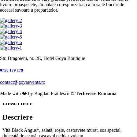
Garnituri
livram proaspecete, ambalate corespunzator, ca tu sa te bucuri de
59,00
lei
aceeasi savoare a preparatelor.
Desert
Program livrari: 10:00 – 22:00
Ambalaj
*
Ambalaj simplu
(+
1,00
lei
)
Quantity:
Str. Dragoieni, nr. 2E, Hotel Goya Boutique
Adaugă în coș
Adaugă în lista cu preferințe
Categorie:
Burgers
0758 179 179
Share:
Facebook
Twitter
Linkedin
contact@goyaevents.ro
Descriere
Recenzii (0)
Made with ❤️ by Bogdan Fratilescu
© Techverse Romania
Descriere
Descriere
Vită Black Angus*, salată, roșie, castravete murat, sos special,
dulceață de ceapă, cașcaval ceddar vulcan