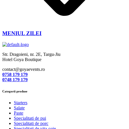
MENIUL ZILEI
Str. Dragoieni, nr. 2E, Targu-Jiu
Hotel Goya Boutique
contact@goyaevents.ro
0758 179 179
0748 179 179
Categorii produse
Starters
Salate
Paste
Specialitati de pui
Specialitati de porc
Specialitati de vita-oaie