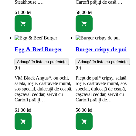
Steakhouse ,…
Cartofi prăjiți de casă,…
61,00
lei
58,00
lei
Egg & Beef Burger
Burger crispy de pui
Adaugă în lista cu preferințe
Adaugă în lista cu preferințe
(0)
(0)
Vită Black Angus*, ou ochi,
Piept de pui* cripsy, salată,
salată, roșie, castravete murat,
roșie, castravete murat, sos
sos special, dulceață de ceapă,
special, dulceață de ceapă,
cașcaval ceddar, servit cu
cașcaval ceddar, servit cu
Cartofi prăjiți…
Cartofi prăjiți de…
61,00
lei
56,00
lei