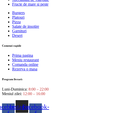
Fructe de mare si peste
Burgers
Platouri
Pizza
Salate de insotire
Garnituri
Desert
Comenzi rapide
Prima pagina
Meniu restaurant
Comanda online
Rezerva o masa
Program livrari:
Luni-Duminica:
8:00 – 22:00
Meniul zilei:
12:00 – 16:00
acebook-
Instagram
Facebook-
f
f