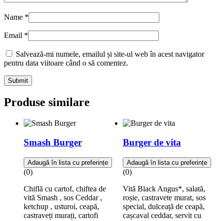
Name
*
Email
*
Salvează-mi numele, emailul și site-ul web în acest navigator
pentru data viitoare când o să comentez.
Submit
Produse similare
Smash Burger
Burger de vita
Adaugă în lista cu preferințe
Adaugă în lista cu preferințe
(0)
(0)
Chiflă cu cartof, chiftea de
Vită Black Angus*, salată,
vită Smash , sos Ceddar ,
roșie, castravete murat, sos
ketchup , usturoi, ceapă,
special, dulceață de ceapă,
castraveți murați, cartofi
cașcaval ceddar, servit cu