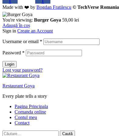
Made with ❤️ by
Bogdan Fratilescu
© TechVerse Romania
You're viewing:
Burger Goya
59,00
lei
Adaugă în coș
Sign in
Create an Account
Username or email
*
Password
*
Login
Lost your password?
Restaurant Goya
Every plate tells a story
Pagina Principala
Comanda online
Contul meu
Contact
Caută