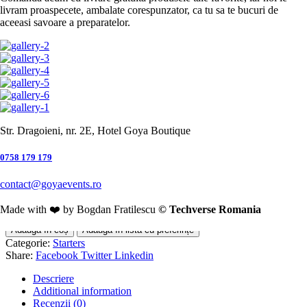
Garnituri
livram proaspecete, ambalate corespunzator, ca tu sa te bucuri de
Alergeni: gluten, lactoză, arahide și derivate, produse din pește
aceeasi savoare a preparatelor.
Desert
28,00
lei
Program livrari: 10:00 – 22:00
Ambalaj
*
Ambalaj simplu
(+
1,00
lei
)
1×
Bruschete asortate
Str. Dragoieni, nr. 2E, Hotel Goya Boutique
28,00
lei
Ambalaj:
Ambalaj simplu
0758 179 179
1,00
lei
Subtotal:
29,00
lei
contact@goyaevents.ro
Quantity:
Made with ❤️ by Bogdan Fratilescu
© Techverse Romania
Adaugă în coș
Adaugă în lista cu preferințe
Categorie:
Starters
Share:
Facebook
Twitter
Linkedin
Descriere
Additional information
Recenzii (0)