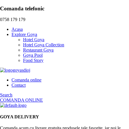
Menu
Comanda telefonic
0758 179 179
Platouri
Acasa
Explore Goya
Meniul zilei
Hotel Goya
Starters
Hotel Goya Collection
Restaurant Goya
Restaurant Goya
Specialitati din pui
Goya Pool
Cauta produs
Food Story
Specialitati din porc
×
Fructe de mare
Specialitati vita-oaie
🔍
Comanda online
Contact
Burgers
Search
Salate
COMANDA ONLINE
Bruschete asortate
Paste
Pizza
GOYA DELIVERY
Somon afumat, prosciutto crudo, roșii pomodorii,brie cu nuci și
Salate de insotire
miere
Comanda acum cu livrare gratuita produsele tale favorite, iar noi le